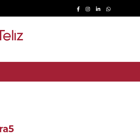
eliz
ra5