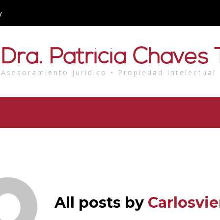
y
Dra. Patricia Chaves T
Asesoramiento Jurídico • Propiedad Intelectual
All posts by
Carlosvie